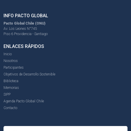
INFO PACTO GLOBAL
Pacto Global Chile (ONU)
Av. Los Leones N°745
Piso 6 Providencia - Santiago
ENLACES RÁPIDOS
Inicio
Nosotros
Participantes
Objetivos de Desarrollo Sostenible
Biblioteca
Memorias
SIPP
Agenda Pacto Global Chile
Contacto