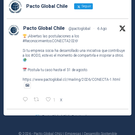
Pacto Global Chile
Seguir
Pacto Global Chile
@pactoglobal
·
6 Ago
¡Abiertas las postulaciones a los
#ReconocimientosCONECTA2026
!
Si tu empresa socia ha desarrollado una iniciativa que contribuye
a los
#ODS
, este es el momento de compartirla e inspirar a otros.
Postula tu caso hasta el 31 de agosto.
https://www.pactoglobal.cl//mailing/2026/CONECTA-1.html
1
X
Pacto Global Chile Retuiteado
Pacto Global Chile
@pactoglobal
·
4 Ago
Participa del tercer encuentro del ciclo El Caso de Negocio de la
© 2026 - Pacto Global ONU | Empresas | Desarrollo Sostenible