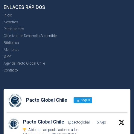
ENLACES RÁPIDOS
Inicio
Nosotros
Participantes
Objetivos de Desarrollo Sostenible
Biblioteca
Memorias
SIPP
Agenda Pacto Global Chile
Contacto
Pacto Global Chile
Seguir
Pacto Global Chile
@pactoglobal
·
6 Ago
¡Abiertas las postulaciones a los