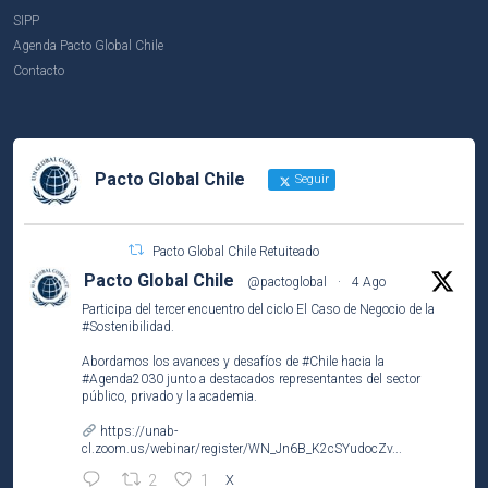
SIPP
Agenda Pacto Global Chile
Contacto
Pacto Global Chile
Seguir
Pacto Global Chile Retuiteado
Pacto Global Chile
@pactoglobal
·
4 Ago
Participa del tercer encuentro del ciclo El Caso de Negocio de la
#Sostenibilidad
.
Abordamos los avances y desafíos de
#Chile
hacia la
#Agenda2030
junto a destacados representantes del sector
público, privado y la academia.
https://unab-
cl.zoom.us/webinar/register/WN_Jn6B_K2cSYudocZv...
2
1
X