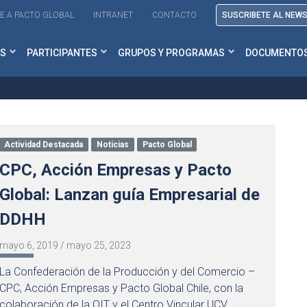
E A PACTO GLOBAL
INTRANET
CONTACTO
SUSCRIBETE AL NEW
S
PARTICIPANTES
GRUPOS Y PROGRAMAS
DOCUMENTO
Actividad Destacada
Noticias
Pacto Global
CPC, Acción Empresas y Pacto
Global: Lanzan guía Empresarial de
DDHH
mayo 6, 2019
/
mayo 25, 2023
La Confederación de la Producción y del Comercio –
CPC, Acción Empresas y Pacto Global Chile, con la
colaboración de la OIT y el Centro Vincular UCV,