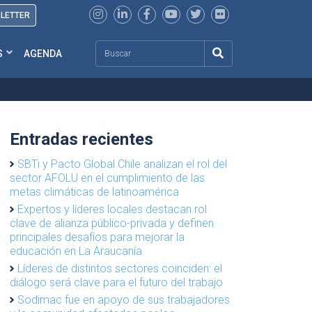
SLETTER
Search
S
AGENDA
Entradas recientes
SBTi y Pacto Global Chile analizan el rol del
sector AFOLU en el cumplimiento de las
metas climáticas de latinoamérica
Expertos y líderes locales destacan rol
clave de alianza público-privada y definen
principales desafíos para mejorar la
educación en La Araucanía
Líderes de distintos sectores coinciden: el
diálogo será clave para el futuro del trabajo
Sodimac fue en apoyo de sus trabajadores