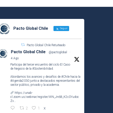
Pacto Global Chile
Seguir
Pacto Global Chile Retuiteado
Pacto Global Chile
@pactoglobal
·
4 Ago
Participa del tercer encuentro del ciclo El Caso
de Negocio de la
#Sostenibilidad
.
Abordamos los avances y desafíos de
#Chile
hacia la
#Agenda2030
junto a destacados representantes del
sector público, privado y la academia.
https://unab-
cl.zoom.us/webinar/register/WN_Jn6B_K2cSYudoc
Zv...
2
1
X