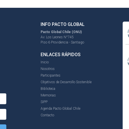
INFO PACTO GLOBAL
Pacto Global Chile (ONU)
Av. Los Leones N°745
Piso 6 Providencia - Santiago
ENLACES RÁPIDOS
Inicio
Nosotros
Participantes
Objetivos de Desarrollo Sostenible
Biblioteca
Memorias
SIPP
Agenda Pacto Global Chile
Contacto