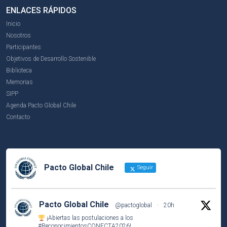
ENLACES RÁPIDOS
Inicio
Nosotros
Participantes
Objetivos de Desarrollo Sostenible
Biblioteca
Memorias
SIPP
Agenda Pacto Global Chile
Contacto
Pacto Global Chile
Seguir
Pacto Global Chile
@pactoglobal
·
20h
¡Abiertas las postulaciones a los
#ReconocimientosCONECTA2026
!