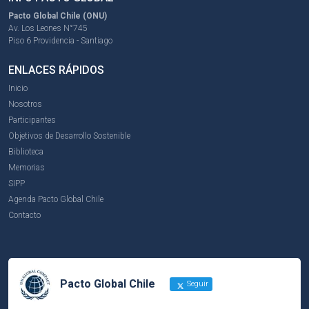
Pacto Global Chile (ONU)
Av. Los Leones N°745
Piso 6 Providencia - Santiago
ENLACES RÁPIDOS
Inicio
Nosotros
Participantes
Objetivos de Desarrollo Sostenible
Biblioteca
Memorias
SIPP
Agenda Pacto Global Chile
Contacto
Pacto Global Chile
Seguir