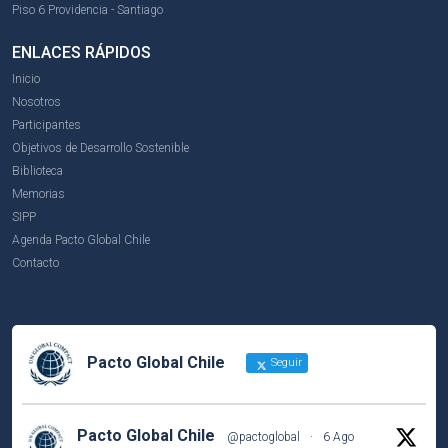
Piso 6 Providencia - Santiago
ENLACES RÁPIDOS
Inicio
Nosotros
Participantes
Objetivos de Desarrollo Sostenible
Biblioteca
Memorias
SIPP
Agenda Pacto Global Chile
Contacto
Pacto Global Chile
Seguir
Pacto Global Chile
@pactoglobal
·
6 Ago