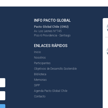
INFO PACTO GLOBAL
Pacto Global Chile (ONU)
Av. Los Leones N°745
Piso 6 Providencia - Santiago
ENLACES RÁPIDOS
Inicio
Nosotros
Participantes
Objetivos de Desarrollo Sostenible
Biblioteca
Memorias
SIPP
Agenda Pacto Global Chile
Contacto