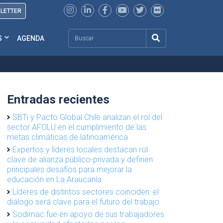
SLETTER
Search
S
AGENDA
Entradas recientes
SBTi y Pacto Global Chile analizan el rol del
sector AFOLU en el cumplimiento de las
metas climáticas de latinoamérica
Expertos y líderes locales destacan rol
clave de alianza público-privada y definen
principales desafíos para mejorar la
educación en La Araucanía
Líderes de distintos sectores coinciden: el
diálogo será clave para el futuro del trabajo
Sodimac fue en apoyo de sus trabajadores