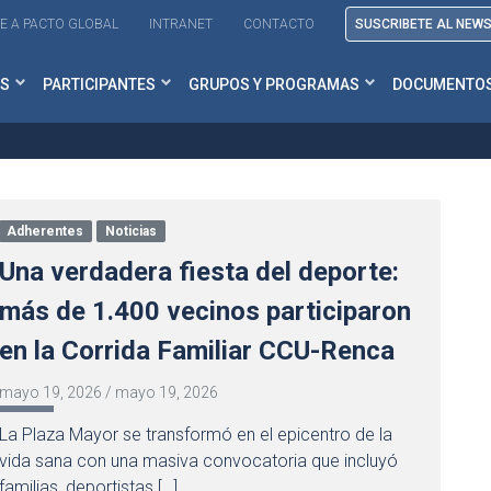
E A PACTO GLOBAL
INTRANET
CONTACTO
SUSCRIBETE AL NEW
S
PARTICIPANTES
GRUPOS Y PROGRAMAS
DOCUMENTO
Adherentes
Noticias
Una verdadera fiesta del deporte:
más de 1.400 vecinos participaron
en la Corrida Familiar CCU-Renca
mayo 19, 2026
/
mayo 19, 2026
La Plaza Mayor se transformó en el epicentro de la
vida sana con una masiva convocatoria que incluyó
familias, deportistas […]