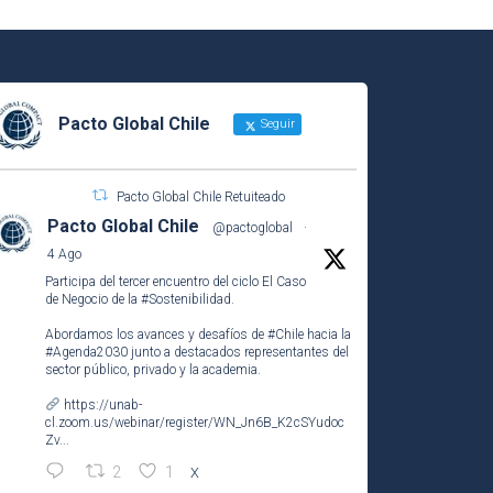
Pacto Global Chile
Seguir
Pacto Global Chile Retuiteado
Pacto Global Chile
@pactoglobal
·
4 Ago
Participa del tercer encuentro del ciclo El Caso
de Negocio de la
#Sostenibilidad
.
Abordamos los avances y desafíos de
#Chile
hacia la
#Agenda2030
junto a destacados representantes del
sector público, privado y la academia.
https://unab-
cl.zoom.us/webinar/register/WN_Jn6B_K2cSYudoc
Zv...
2
1
X