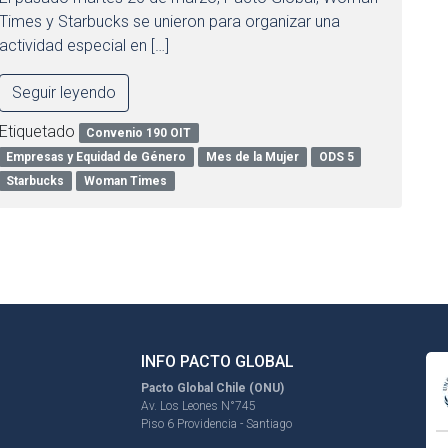
Times y Starbucks se unieron para organizar una
actividad especial en […]
Seguir leyendo
Etiquetado
Convenio 190 OIT
Empresas y Equidad de Género
Mes de la Mujer
ODS 5
Starbucks
Woman Times
INFO PACTO GLOBAL
Pacto Global Chile (ONU)
Av. Los Leones N°745
Piso 6 Providencia - Santiago