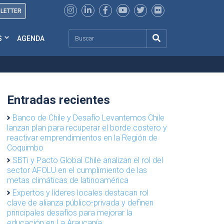
SLETTER
Search
S
AGENDA
Entradas recientes
Banco de Chile y Desafío Levantemos Chile
lanzan plan para recuperar el borde costero y
reactivar emprendimientos en la Región de
Coquimbo
SBTi y Pacto Global Chile analizan el rol del
sector AFOLU en el cumplimiento de las
metas climáticas de latinoamérica
Expertos y líderes locales destacan rol
clave de alianza público-privada y definen
principales desafíos para mejorar la
educación en La Araucanía