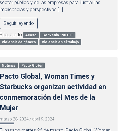
sector público y de las empresas para ilustrar las
implicancias y perspectivas […]
Seguir leyendo
Etiquetado
Acoso
Convenio 190 OIT
Violencia de género
Violencia en el trabajo
Noticias
Pacto Global
Pacto Global, Woman Times y
Starbucks organizan actividad en
conmemoración del Mes de la
Mujer
marzo 28, 2024
/
abril 9, 2024
El pasado martes 26 de marzo, Pacto Global, Woman