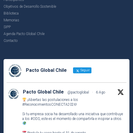
Objetivos de Desarrollo Sostenible
Biblioteca
Memorias
SIPP
Agenda Pacto Global Chile
Contacto
Pacto Global Chile
Seguir
Pacto Global Chile
@pactoglobal
·
6 Ago
¡Abiertas las postulaciones a los
#ReconocimientosCONECTA2026
!
Si tu empresa socia ha desarrollado una iniciativa que contribuye
a los
#ODS
, este es el momento de compartirla e inspirar a otros.
Postula tu caso hasta el 31 de agosto.