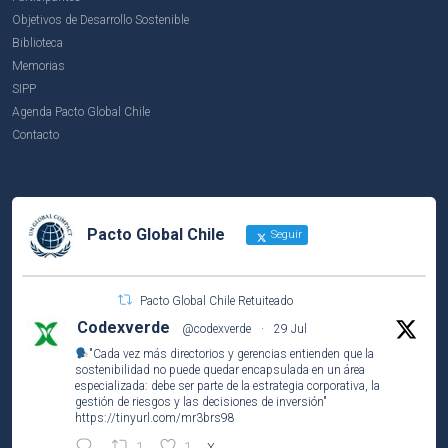
Objetivos de Desarrollo Sostenible
Biblioteca
Memorias
SIPP
Agenda Pacto Global Chile
Contacto
Pacto Global Chile
Seguir
Pacto Global Chile Retuiteado
Codexverde
@codexverde
·
29 Jul
"Cada vez más directorios y gerencias entienden que la
sostenibilidad no puede quedar encapsulada en un área
especializada: debe ser parte de la estrategia corporativa, la
gestión de riesgos y las decisiones de inversión"
https://tinyurl.com/mr3brs98
X