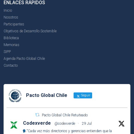
ENLACES RÁPIDOS
Inicio
Nosotros
Participantes
Objetivos de Desarrollo Sostenible
Biblioteca
Memorias
SIPP
Agenda Pacto Global Chile
Contacto
Pacto Global Chile
Seguir
Pacto Global Chile Retuiteado
Codexverde
@codexverde
·
29 Jul
"Cada vez más directorios y gerencias entienden que la