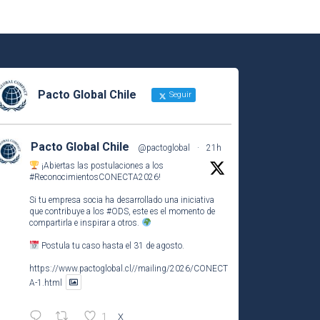
Pacto Global Chile
Seguir
Pacto Global Chile
@pactoglobal
·
21h
¡Abiertas las postulaciones a los
#ReconocimientosCONECTA2026
!
Si tu empresa socia ha desarrollado una iniciativa
que contribuye a los
#ODS
, este es el momento de
compartirla e inspirar a otros.
Postula tu caso hasta el 31 de agosto.
https://www.pactoglobal.cl//mailing/2026/CONECT
A-1.html
1
X