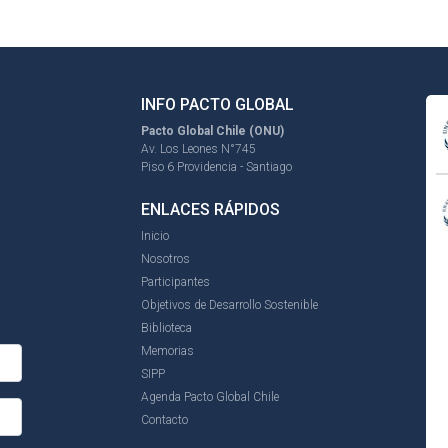
INFO PACTO GLOBAL
Pacto Global Chile (ONU)
Av. Los Leones N°745
Piso 6 Providencia - Santiago
ENLACES RÁPIDOS
Inicio
Nosotros
Participantes
Objetivos de Desarrollo Sostenible
Biblioteca
Memorias
SIPP
Agenda Pacto Global Chile
Contacto