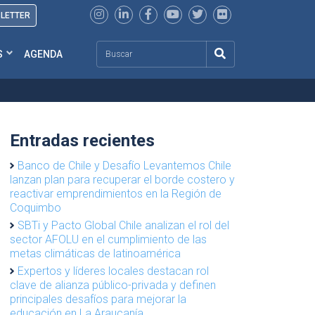
SLETTER
Search
S
AGENDA
Entradas recientes
Banco de Chile y Desafío Levantemos Chile
lanzan plan para recuperar el borde costero y
reactivar emprendimientos en la Región de
Coquimbo
SBTi y Pacto Global Chile analizan el rol del
sector AFOLU en el cumplimiento de las
metas climáticas de latinoamérica
Expertos y líderes locales destacan rol
clave de alianza público-privada y definen
principales desafíos para mejorar la
educación en La Araucanía