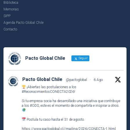
Biblioteca
Memorias
SIPP
Agenda Pacto Global Chile
Contacto
Pacto Global Chile
Seguir
Pacto Global Chile
@pactoglobal
·
6 Ago
¡Abiertas las postulaciones a los
#ReconocimientosCONECTA2026
!
Si tu empresa socia ha desarrollado una iniciativa que contribuye
a los
#ODS
, este es el momento de compartirla e inspirar a otros.
Postula tu caso hasta el 31 de agosto.
https://www.pactoglobal.cl//mailing/2026/CONECTA-1.html