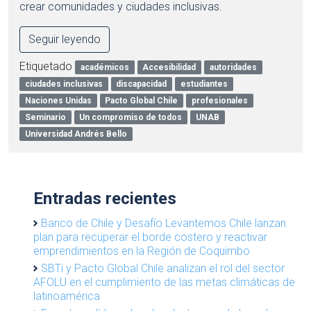
crear comunidades y ciudades inclusivas.
Seguir leyendo
Etiquetado
académicos
Accesibilidad
autoridades
ciudades inclusivas
discapacidad
estudiantes
Naciones Unidas
Pacto Global Chile
profesionales
Seminario
Un compromiso de todos
UNAB
Universidad Andrés Bello
Entradas recientes
Banco de Chile y Desafío Levantemos Chile lanzan
plan para recuperar el borde costero y reactivar
emprendimientos en la Región de Coquimbo
SBTi y Pacto Global Chile analizan el rol del sector
AFOLU en el cumplimiento de las metas climáticas de
latinoamérica