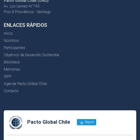
Pacto Global Chile (ONU)
Av. Los Leones N°745
Piso 6 Providencia - Santiago
ENLACES RÁPIDOS
Inicio
Nosotros
Participantes
Objetivos de Desarrollo Sostenible
Biblioteca
Memorias
SIPP
Agenda Pacto Global Chile
Contacto
Pacto Global Chile
Seguir