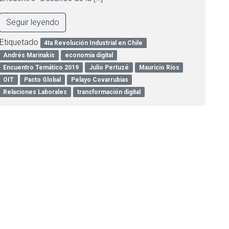
Seguir leyendo
Etiquetado
4ta Revolución Industrial en Chile
Andrés Marinakis
economía digital
Encuentro Temático 2019
Julio Pertuzé
Mauricio Ríos
OIT
Pacto Global
Pelayo Covarrubias
Relaciones Laborales
transformación digital