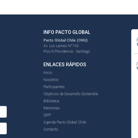
INFO PACTO GLOBAL
Pacto Global Chile (ONU)
Av. Los Leones N°745
Piso 6 Providencia - Santiago
ENLACES RÁPIDOS
Inicio
Nosotros
Participantes
Objetivos de Desarrollo Sostenible
Biblioteca
Memorias
SIPP
Agenda Pacto Global Chile
Contacto