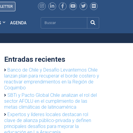
SLETTER
Search
S
AGENDA
Entradas recientes
Banco de Chile y Desafío Levantemos Chile
lanzan plan para recuperar el borde costero y
reactivar emprendimientos en la Región de
Coquimbo
SBTi y Pacto Global Chile analizan el rol del
sector AFOLU en el cumplimiento de las
metas climáticas de latinoamérica
Expertos y líderes locales destacan rol
clave de alianza público-privada y definen
principales desafíos para mejorar la
educación en La Araucanía