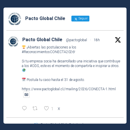
Pacto Global Chile
Seguir
Pacto Global Chile
@pactoglobal
·
18h
¡Abiertas las postulaciones a los
#ReconocimientosCONECTA2026
!
Si tu empresa socia ha desarrollado una iniciativa que contribuye
a los
#ODS
, este es el momento de compartirla e inspirar a otros.
Postula tu caso hasta el 31 de agosto.
https://www.pactoglobal.cl//mailing/2026/CONECTA-1.html
1
X
Pacto Global Chile Retuiteado