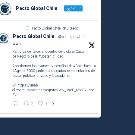
Pacto Global Chile
Seguir
Pacto Global Chile Retuiteado
Pacto Global Chile
@pactoglobal
·
4 Ago
Participa del tercer encuentro del ciclo El Caso
de Negocio de la
#Sostenibilidad
.
Abordamos los avances y desafíos de
#Chile
hacia la
#Agenda2030
junto a destacados representantes del
sector público, privado y la academia.
https://unab-
cl.zoom.us/webinar/register/WN_Jn6B_K2cSYudoc
Zv...
2
1
X
Pacto Global Chile
@pactoglobal
·
5 Ago