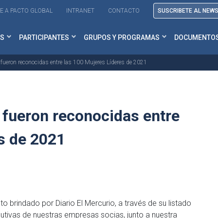
E A PACTO GLOBAL
INTRANET
CONTACTO
SUSCRIBETE AL NEW
S
PARTICIPANTES
GRUPOS Y PROGRAMAS
DOCUMENTO
 fueron reconocidas entre las 100 Mujeres Líderes de 2021
 fueron reconocidas entre
s de 2021
o brindado por Diario El Mercurio, a través de su listado
utivas de nuestras empresas socias, junto a nuestra