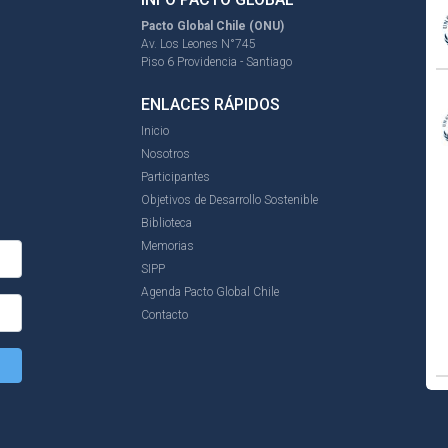
Pacto Global Chile (ONU)
Av. Los Leones N°745
Piso 6 Providencia - Santiago
ENLACES RÁPIDOS
Inicio
Nosotros
Participantes
Objetivos de Desarrollo Sostenible
Biblioteca
Memorias
SIPP
Agenda Pacto Global Chile
Contacto