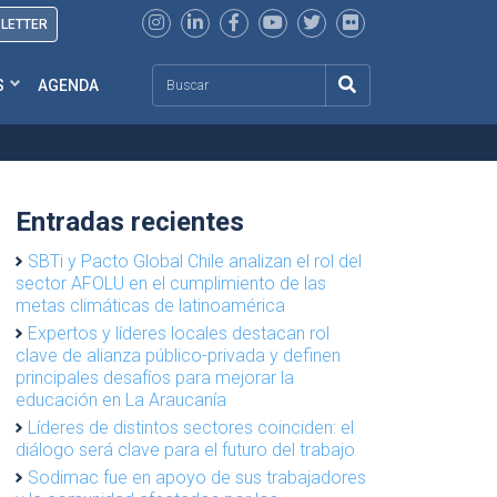
SLETTER
Search
S
AGENDA
Entradas recientes
SBTi y Pacto Global Chile analizan el rol del
sector AFOLU en el cumplimiento de las
metas climáticas de latinoamérica
Expertos y líderes locales destacan rol
clave de alianza público-privada y definen
principales desafíos para mejorar la
educación en La Araucanía
Líderes de distintos sectores coinciden: el
diálogo será clave para el futuro del trabajo
Sodimac fue en apoyo de sus trabajadores