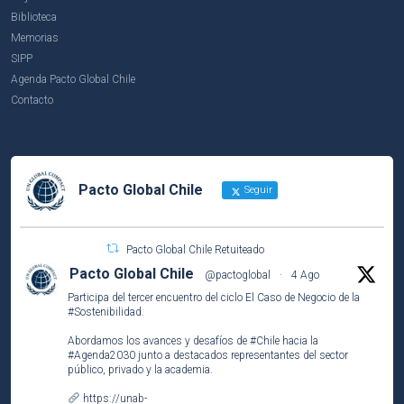
Biblioteca
Memorias
SIPP
Agenda Pacto Global Chile
Contacto
Pacto Global Chile
Seguir
Pacto Global Chile Retuiteado
Pacto Global Chile
@pactoglobal
·
4 Ago
Participa del tercer encuentro del ciclo El Caso de Negocio de la
#Sostenibilidad
.
Abordamos los avances y desafíos de
#Chile
hacia la
#Agenda2030
junto a destacados representantes del sector
público, privado y la academia.
https://unab-