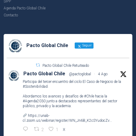
SIPP
Agenda Pacto Global Chile
Contacto
Pacto Global Chile
Seguir
Pacto Global Chile Retuiteado
Pacto Global Chile
@pactoglobal
·
4 Ago
Participa del tercer encuentro del ciclo El Caso de Negocio de la
#Sostenibilidad
.
Abordamos los avances y desafíos de
#Chile
hacia la
#Agenda2030
junto a destacados representantes del sector
público, privado y la academia.
https://unab-
cl.zoom.us/webinar/register/WN_Jn6B_K2cSYudocZv...
2
1
X