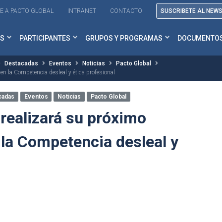
E A PACTO GLOBAL
INTRANET
CONTACTO
SUSCRIBETE AL NEW
S
PARTICIPANTES
GRUPOS Y PROGRAMAS
DOCUMENTO
Destacadas
Eventos
Noticias
Pacto Global
n la Competencia desleal y ética profesional
cadas
Eventos
Noticias
Pacto Global
 realizará su próximo
la Competencia desleal y