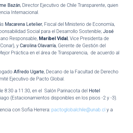
ime Bazán
, Director Ejecutivo de Chile Transparente, quien
ncia Internacional.
más
Macarena Letelier
, Fiscal del Ministerio de Economía,
onsabilidad Social para el Desarrollo Sostenible;
José
adano Responsable,
Maribel Vidal
, Vice Presidenta de
(Conar), y
Carolina Olavarría
, Gerente de Gestión del
jor Práctica en el área de Transparencia, de acuerdo al
abogado
Alfredo Ugarte
, Decano de la Facultad de Derecho
mité Ejecutivo de Pacto Global.
de 8:30 a 11:30, en el Salón Parinacota del
Hotel
iago (Estacionamientos disponibles en los pisos -2 y -3).
tencia con Sofia Herrera:
pactoglobalchile@unab.cl
y a