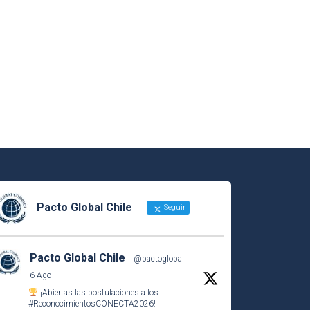
Pacto Global Chile
Seguir
Pacto Global Chile
@pactoglobal
·
6 Ago
¡Abiertas las postulaciones a los
#ReconocimientosCONECTA2026
!