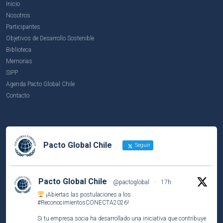
Inicio
Nosotros
Participantes
Objetivos de Desarrollo Sostenible
Biblioteca
Memorias
SIPP
Agenda Pacto Global Chile
Contacto
Pacto Global Chile
Seguir
Pacto Global Chile
@pactoglobal
·
17h
¡Abiertas las postulaciones a los
#ReconocimientosCONECTA2026
!
Si tu empresa socia ha desarrollado una iniciativa que contribuye