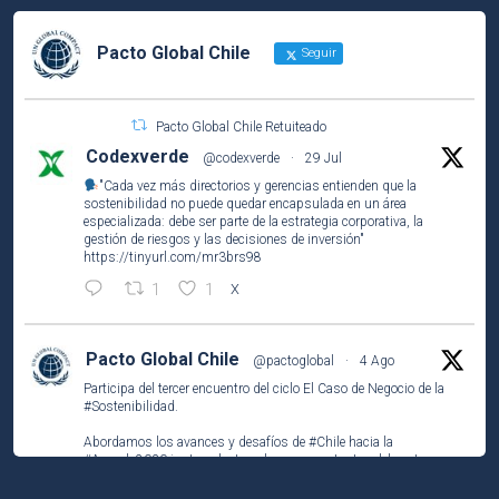
Pacto Global Chile
Seguir
Pacto Global Chile Retuiteado
Codexverde
@codexverde
·
29 Jul
"Cada vez más directorios y gerencias entienden que la
sostenibilidad no puede quedar encapsulada en un área
especializada: debe ser parte de la estrategia corporativa, la
gestión de riesgos y las decisiones de inversión"
https://tinyurl.com/mr3brs98
1
1
X
Pacto Global Chile
@pactoglobal
·
4 Ago
Participa del tercer encuentro del ciclo El Caso de Negocio de la
#Sostenibilidad
.
Abordamos los avances y desafíos de
#Chile
hacia la
#Agenda2030
junto a destacados representantes del sector
público, privado y la academia.