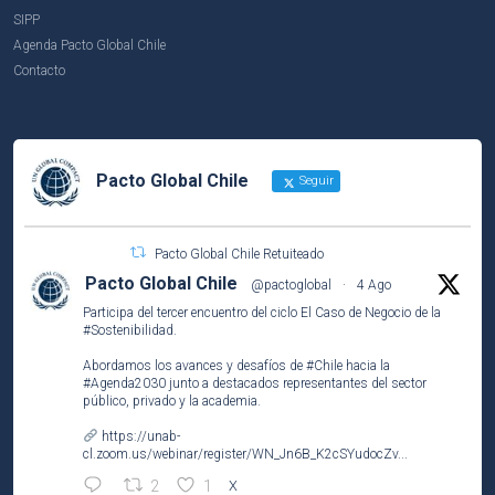
SIPP
Agenda Pacto Global Chile
Contacto
Pacto Global Chile
Seguir
Pacto Global Chile Retuiteado
Pacto Global Chile
@pactoglobal
·
4 Ago
Participa del tercer encuentro del ciclo El Caso de Negocio de la
#Sostenibilidad
.
Abordamos los avances y desafíos de
#Chile
hacia la
#Agenda2030
junto a destacados representantes del sector
público, privado y la academia.
https://unab-
cl.zoom.us/webinar/register/WN_Jn6B_K2cSYudocZv...
2
1
X