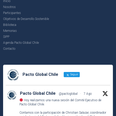
Inicio
Nosotros
Participantes
Objetivos de Desarrollo Sostenible
Biblioteca
Memorias
SIPP
Agenda Pacto Global Chile
Contacto
Pacto Global Chile
Seguir
Pacto Global Chile
@pactoglobal
·
7 Ago
Hoy realizamos una nueva sesión del Comité Ejecutivo de
Pacto Global Chile.
Contamos con la participación de Christian Salazar, coordinador