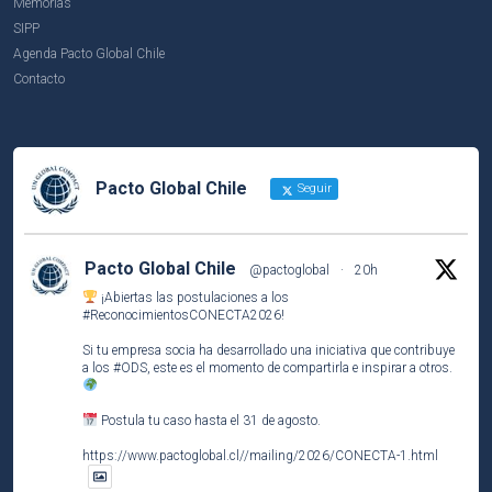
Memorias
SIPP
Agenda Pacto Global Chile
Contacto
Pacto Global Chile
Seguir
Pacto Global Chile
@pactoglobal
·
20h
¡Abiertas las postulaciones a los
#ReconocimientosCONECTA2026
!
Si tu empresa socia ha desarrollado una iniciativa que contribuye
a los
#ODS
, este es el momento de compartirla e inspirar a otros.
Postula tu caso hasta el 31 de agosto.
https://www.pactoglobal.cl//mailing/2026/CONECTA-1.html