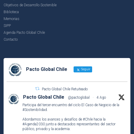
Objetivos de Desarrollo Sostenible
Biblioteca
Memorias
SIPP
Agenda Pacto Global Chile
Contacto
Pacto Global Chile
Seguir
Pacto Global Chile Retuiteado
Pacto Global Chile
@pactoglobal
·
4 Ago
Participa del tercer encuentro del ciclo El Caso de Negocio de la
#Sostenibilidad
.
Abordamos los avances y desafíos de
#Chile
hacia la
#Agenda2030
junto a destacados representantes del sector
público, privado y la academia.