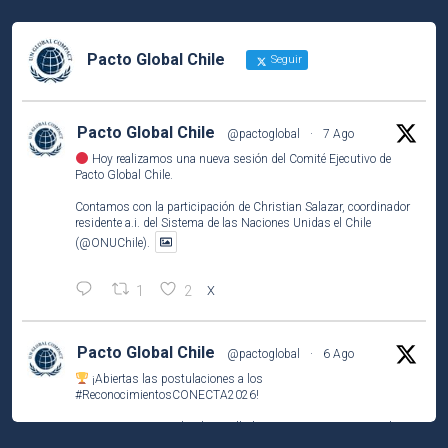
Pacto Global Chile
Seguir
Pacto Global Chile
@pactoglobal
·
7 Ago
Hoy realizamos una nueva sesión del Comité Ejecutivo de
Pacto Global Chile.
Contamos con la participación de Christian Salazar, coordinador
residente a.i. del Sistema de las Naciones Unidas el Chile
(@ONUChile).
1
2
X
Pacto Global Chile
@pactoglobal
·
6 Ago
¡Abiertas las postulaciones a los
#ReconocimientosCONECTA2026
!
Si tu empresa socia ha desarrollado una iniciativa que contribuye
a los
#ODS
, este es el momento de compartirla e inspirar a otros.