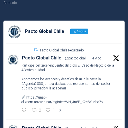
Contacto
Pacto Global Chile
Seguir
Pacto Global Chile Retuiteado
Pacto Global Chile
@pactoglobal
·
4 Ago
Participa del tercer encuentro del ciclo El Caso de Negocio de la
#Sostenibilidad
.
Abordamos los avances y desafíos de
#Chile
hacia la
#Agenda2030
junto a destacados representantes del sector
público, privado y la academia.
https://unab-
cl.zoom.us/webinar/register/WN_Jn6B_K2cSYudocZv...
2
1
X