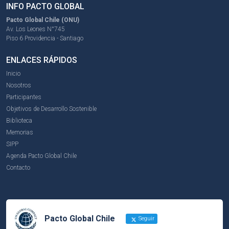
INFO PACTO GLOBAL
Pacto Global Chile (ONU)
Av. Los Leones N°745
Piso 6 Providencia - Santiago
ENLACES RÁPIDOS
Inicio
Nosotros
Participantes
Objetivos de Desarrollo Sostenible
Biblioteca
Memorias
SIPP
Agenda Pacto Global Chile
Contacto
Pacto Global Chile
Seguir