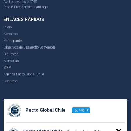
Av. Los Leones N°745
Piso 6 Providencia - Santiago
ENLACES RÁPIDOS
Inicio
Nosotros
Participantes
Objetivos de Desarrollo Sostenible
Biblioteca
Memorias
SIPP
Agenda Pacto Global Chile
Contacto
Pacto Global Chile
Seguir