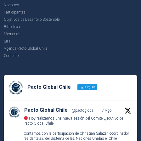
Nosotros
Participantes
Objetivos de Desarrollo Sostenible
Biblioteca
Memorias
SIPP
Agenda Pacto Global Chile
Contacto
Pacto Global Chile
Seguir
Pacto Global Chile
@pactoglobal
·
7 Ago
Hoy realizamos una nueva sesión del Comité Ejecutivo de
Pacto Global Chile.
Contamos con la participación de Christian Salazar, coordinador
residente a.i. del Sistema de las Naciones Unidas el Chile