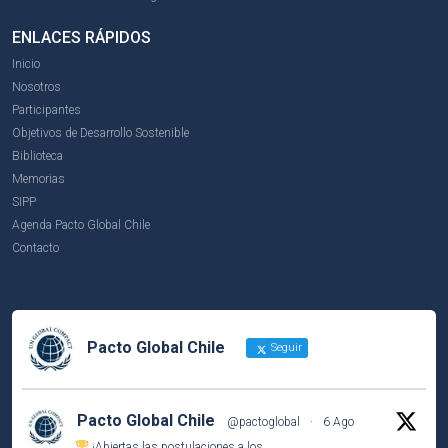
ENLACES RÁPIDOS
Inicio
Nosotros
Participantes
Objetivos de Desarrollo Sostenible
Biblioteca
Memorias
SIPP
Agenda Pacto Global Chile
Contacto
Pacto Global Chile
Seguir
Pacto Global Chile
@pactoglobal
·
6 Ago
¡Abiertas las postulaciones a los