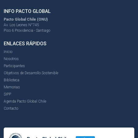
INFO PACTO GLOBAL
Pacto Global Chile (ONU)
Av. Los Leones N°745
Piso 6 Providencia - Santiago
ENLACES RÁPIDOS
Inicio
Nosotros
Participantes
Objetivos de Desarrollo Sostenible
Biblioteca
Memorias
SIPP
Agenda Pacto Global Chile
Contacto