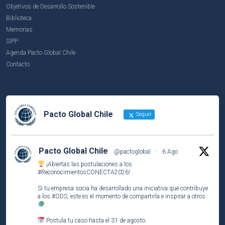
Objetivos de Desarrollo Sostenible
Biblioteca
Memorias
SIPP
Agenda Pacto Global Chile
Contacto
Pacto Global Chile
Seguir
Pacto Global Chile
@pactoglobal
·
6 Ago
¡Abiertas las postulaciones a los
#ReconocimientosCONECTA2026
!
Si tu empresa socia ha desarrollado una iniciativa que contribuye
a los
#ODS
, este es el momento de compartirla e inspirar a otros.
Postula tu caso hasta el 31 de agosto.