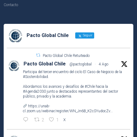
Contacto
Pacto Global Chile
Seguir
Pacto Global Chile Retuiteado
Pacto Global Chile
@pactoglobal
·
4 Ago
Participa del tercer encuentro del ciclo El Caso de Negocio de la
#Sostenibilidad
.
Abordamos los avances y desafíos de
#Chile
hacia la
#Agenda2030
junto a destacados representantes del sector
público, privado y la academia.
https://unab-
cl.zoom.us/webinar/register/WN_Jn6B_K2cSYudocZv...
2
1
X