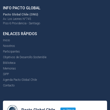
INFO PACTO GLOBAL
Pacto Global Chile (ONU)
Av. Los Leones N°745
Piso 6 Providencia - Santiago
ENLACES RÁPIDOS
Inicio
Nosotros
Participantes
Objetivos de Desarrollo Sostenible
Biblioteca
Memorias
SIPP
Agenda Pacto Global Chile
Contacto
Pacto Global Chile
Seguir