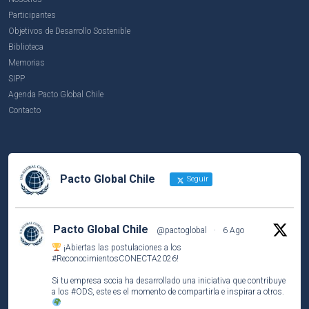
Participantes
Objetivos de Desarrollo Sostenible
Biblioteca
Memorias
SIPP
Agenda Pacto Global Chile
Contacto
Pacto Global Chile
Seguir
Pacto Global Chile
@pactoglobal
·
6 Ago
¡Abiertas las postulaciones a los
#ReconocimientosCONECTA2026
!
Si tu empresa socia ha desarrollado una iniciativa que contribuye
a los
#ODS
, este es el momento de compartirla e inspirar a otros.