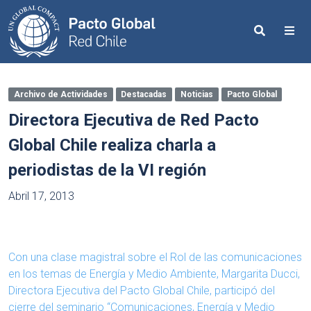
Search
Me
Archivo de Actividades
Destacadas
Noticias
Pacto Global
Directora Ejecutiva de Red Pacto
Global Chile realiza charla a
periodistas de la VI región
Abril 17, 2013
Con una clase magistral sobre el Rol de las comunicaciones
en los temas de Energía y Medio Ambiente, Margarita Ducci,
Directora Ejecutiva del Pacto Global Chile, participó del
cierre del seminario “Comunicaciones, Energía y Medio