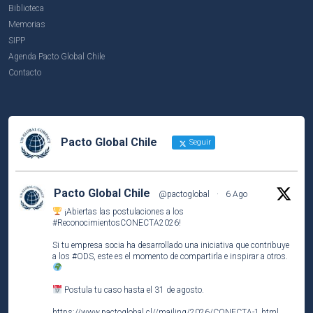
Biblioteca
Memorias
SIPP
Agenda Pacto Global Chile
Contacto
Pacto Global Chile
Seguir
Pacto Global Chile
@pactoglobal
·
6 Ago
¡Abiertas las postulaciones a los
#ReconocimientosCONECTA2026
!
Si tu empresa socia ha desarrollado una iniciativa que contribuye
a los
#ODS
, este es el momento de compartirla e inspirar a otros.
Postula tu caso hasta el 31 de agosto.
https://www.pactoglobal.cl//mailing/2026/CONECTA-1.html