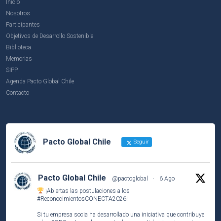
Inicio
Nosotros
Participantes
Objetivos de Desarrollo Sostenible
Biblioteca
Memorias
SIPP
Agenda Pacto Global Chile
Contacto
Pacto Global Chile
Seguir
Pacto Global Chile
@pactoglobal
·
6 Ago
¡Abiertas las postulaciones a los
#ReconocimientosCONECTA2026
!
Si tu empresa socia ha desarrollado una iniciativa que contribuye