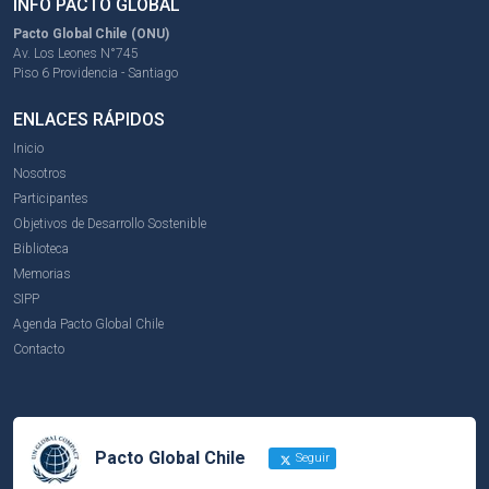
INFO PACTO GLOBAL
Pacto Global Chile (ONU)
Av. Los Leones N°745
Piso 6 Providencia - Santiago
ENLACES RÁPIDOS
Inicio
Nosotros
Participantes
Objetivos de Desarrollo Sostenible
Biblioteca
Memorias
SIPP
Agenda Pacto Global Chile
Contacto
Pacto Global Chile
Seguir