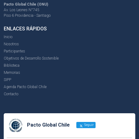
Pacto Global Chile (ONU)
Av. Los Leones N°745
Piso 6 Providencia - Santiago
ENLACES RÁPIDOS
Inicio
Nosotros
Participantes
Objetivos de Desarrollo Sostenible
Biblioteca
Memorias
SIPP
Agenda Pacto Global Chile
Contacto
Pacto Global Chile
Seguir