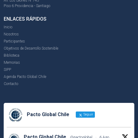
Av. Los Leones N°745
Piso 6 Providencia - Santiago
ENLACES RÁPIDOS
Inicio
Nosotros
Participantes
Objetivos de Desarrollo Sostenible
Biblioteca
Memorias
SIPP
Agenda Pacto Global Chile
Contacto
Pacto Global Chile
Seguir
Pacto Global Chile
@pactoglobal
·
6 Ago