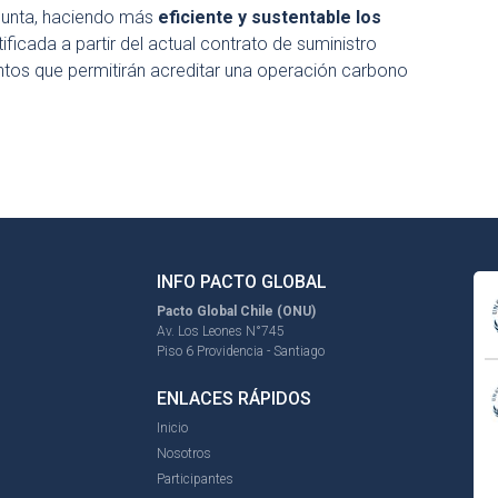
punta, haciendo más
eficiente y sustentable los
ificada a partir del actual contrato de suministro
ntos que permitirán acreditar una operación carbono
INFO PACTO GLOBAL
Pacto Global Chile (ONU)
Av. Los Leones N°745
Piso 6 Providencia - Santiago
ENLACES RÁPIDOS
Inicio
Nosotros
Participantes