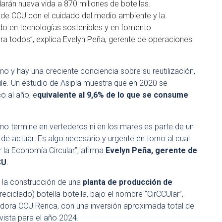
darán nueva vida a 870 millones de botellas.
 de CCU con el cuidado del medio ambiente y la
ndo en tecnologías sostenibles y en fomento
 para todos”, explica Evelyn Peña, gerente de operaciones
no y hay una creciente conciencia sobre su reutilización,
hile. Un estudio de Asipla muestra que en 2020 se
o al año, e
quivalente al 9,6% de lo que se consume
 no termine en vertederos ni en los mares es parte de un
e actuar. Es algo necesario y urgente en torno al cual
la Economía Circular”, afirma
Evelyn Peña, gerente de
CU
.
 la construcción de una
planta de producción de
 reciclado) botella-botella, bajo el nombre “CirCCUlar”,
ladora CCU Renca, con una inversión aproximada total de
ista para el año 2024.