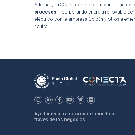
Además, CirCCUlar contará con tecnología de 
procesos
, incorporando energía renovable cert
eléctrico con la empresa Colbún y otros eleme
neutral.
Ayúdanos a transformar el mundo a
través de los negocios