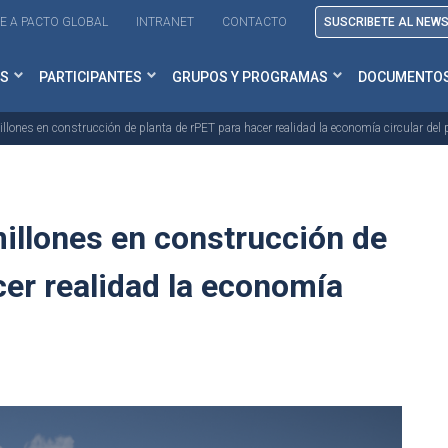
E A PACTO GLOBAL
INTRANET
CONTACTO
SUSCRIBETE AL NEW
S
PARTICIPANTES
GRUPOS Y PROGRAMAS
DOCUMENTO
lones en construcción de planta de rPET para hacer realidad la economía circular del 
illones en construcción de
cer realidad la economía