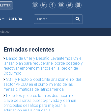
SLETTER
Search
S
AGENDA
plástico
Entradas recientes
Banco de Chile y Desafío Levantemos Chile
lanzan plan para recuperar el borde costero y
reactivar emprendimientos en la Región de
Coquimbo
SBTi y Pacto Global Chile analizan el rol del
sector AFOLU en el cumplimiento de las
metas climáticas de latinoamérica
Expertos y líderes locales destacan rol
clave de alianza público-privada y definen
principales desafíos para mejorar la
educación en La Araucanía