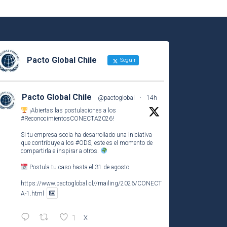
Pacto Global Chile
Seguir
Pacto Global Chile
@pactoglobal
·
14h
¡Abiertas las postulaciones a los
#ReconocimientosCONECTA2026
!
Si tu empresa socia ha desarrollado una iniciativa
que contribuye a los
#ODS
, este es el momento de
compartirla e inspirar a otros.
Postula tu caso hasta el 31 de agosto.
https://www.pactoglobal.cl//mailing/2026/CONECT
A-1.html
1
X