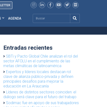
SLETTER
Search
S
AGENDA
Entradas recientes
SBTi y Pacto Global Chile analizan el rol del
sector AFOLU en el cumplimiento de las
metas climáticas de latinoamérica
Expertos y líderes locales destacan rol
clave de alianza público-privada y definen
principales desafíos para mejorar la
educación en La Araucanía
Líderes de distintos sectores coinciden: el
diálogo será clave para el futuro del trabajo
Sodimac fue en apoyo de sus trabajadores