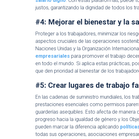
salario digno
. Con estas plataformas, puede t
justos, garantizando la dignidad de todos los t
#4: Mejorar el bienestar y la s
Proteger a los trabajadores, minimizar los ries
aspectos cruciales de las operaciones sostenib
Naciones Unidas y la Organización Internacion
empresariales
para promover el trabajo decent
en todo el mundo. Si aplica estas prácticas, p
que den prioridad al bienestar de los trabajador
#5: Crear lugares de trabajo fa
En las cadenas de suministro mundiales, los tr
prestaciones esenciales como permisos parentale
guarderías asequibles. Esto afecta de manera d
progreso hacia la igualdad de género y los Obj
pueden marcar la diferencia aplicando
política
todas sus operaciones, asociaciones empresari