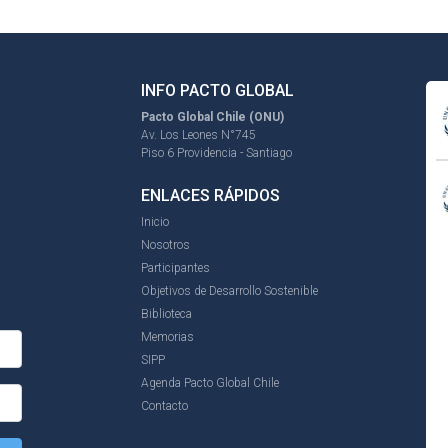
INFO PACTO GLOBAL
Pacto Global Chile (ONU)
Av. Los Leones N°745
Piso 6 Providencia - Santiago
ENLACES RÁPIDOS
Inicio
Nosotros
Participantes
Objetivos de Desarrollo Sostenible
Biblioteca
Memorias
SIPP
Agenda Pacto Global Chile
Contacto