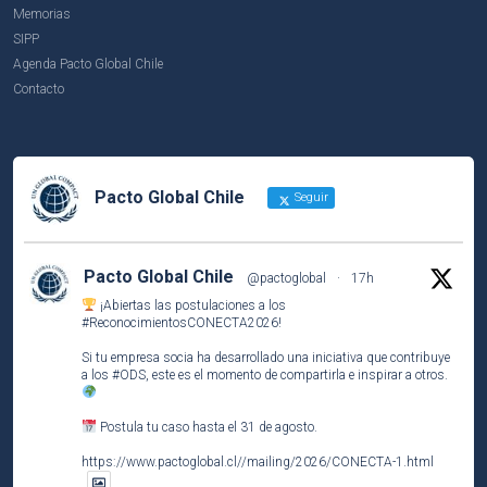
Memorias
SIPP
Agenda Pacto Global Chile
Contacto
Pacto Global Chile
Seguir
Pacto Global Chile
@pactoglobal
·
17h
¡Abiertas las postulaciones a los
#ReconocimientosCONECTA2026
!
Si tu empresa socia ha desarrollado una iniciativa que contribuye
a los
#ODS
, este es el momento de compartirla e inspirar a otros.
Postula tu caso hasta el 31 de agosto.
https://www.pactoglobal.cl//mailing/2026/CONECTA-1.html