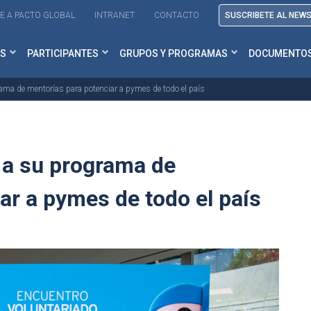
E A PACTO GLOBAL
INTRANET
CONTACTO
SUSCRIBETE AL NEW
S
PARTICIPANTES
GRUPOS Y PROGRAMAS
DOCUMENTO
ama de mentorías para potenciar a pymes de todo el país
 a su programa de
ar a pymes de todo el país