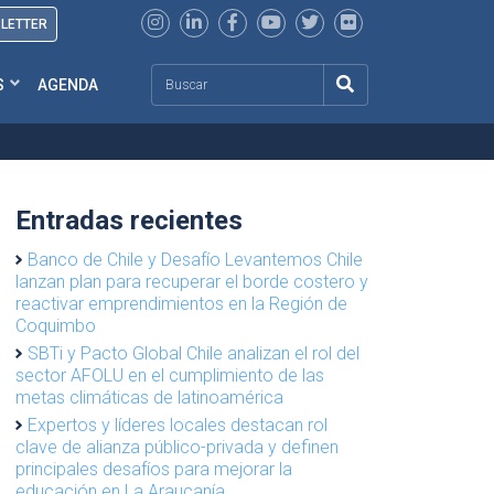
SLETTER
Search
S
AGENDA
Entradas recientes
Banco de Chile y Desafío Levantemos Chile
lanzan plan para recuperar el borde costero y
reactivar emprendimientos en la Región de
Coquimbo
SBTi y Pacto Global Chile analizan el rol del
sector AFOLU en el cumplimiento de las
metas climáticas de latinoamérica
Expertos y líderes locales destacan rol
clave de alianza público-privada y definen
principales desafíos para mejorar la
educación en La Araucanía