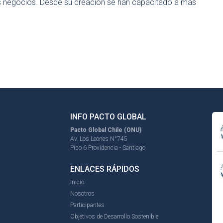
us negocios. Desde su creación se han capacitado a más
INFO PACTO GLOBAL
Pacto Global Chile (ONU)
Av. Los Leones N°745
Piso 6 Providencia - Santiago
ENLACES RÁPIDOS
Inicio
Nosotros
Participantes
Objetivos de Desarrollo Sostenible