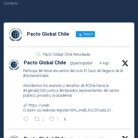
Contacto
Pacto Global Chile
Seguir
Pacto Global Chile Retuiteado
Pacto Global Chile
@pactoglobal
·
4 Ago
Participa del tercer encuentro del ciclo El Caso de Negocio de la
#Sostenibilidad
.
Abordamos los avances y desafíos de
#Chile
hacia la
#Agenda2030
junto a destacados representantes del sector
público, privado y la academia.
https://unab-
cl.zoom.us/webinar/register/WN_Jn6B_K2cSYudocZv...
2
1
X