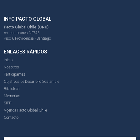
INFO PACTO GLOBAL
Pacto Global Chile (ONU)
Av. Los Leones N°745
Piso 6 Providencia - Santiago
ENLACES RÁPIDOS
Inicio
Nosotros
Participantes
Objetivos de Desarrollo Sostenible
Biblioteca
Memorias
SIPP
Agenda Pacto Global Chile
Contacto