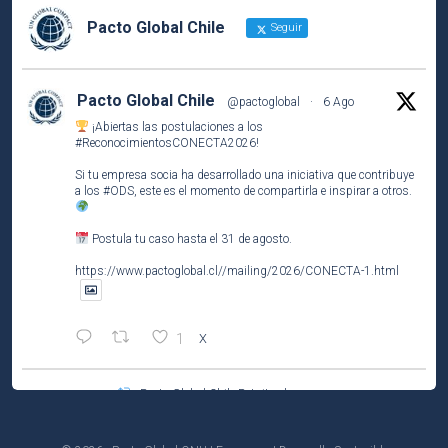
Pacto Global Chile
Seguir
Pacto Global Chile
@pactoglobal
·
6 Ago
¡Abiertas las postulaciones a los
#ReconocimientosCONECTA2026
!
Si tu empresa socia ha desarrollado una iniciativa que contribuye
a los
#ODS
, este es el momento de compartirla e inspirar a otros.
Postula tu caso hasta el 31 de agosto.
https://www.pactoglobal.cl//mailing/2026/CONECTA-1.html
1
X
Pacto Global Chile Retuiteado
Pacto Global Chile
@pactoglobal
·
4 Ago
Participa del tercer encuentro del ciclo El Caso de Negocio de la