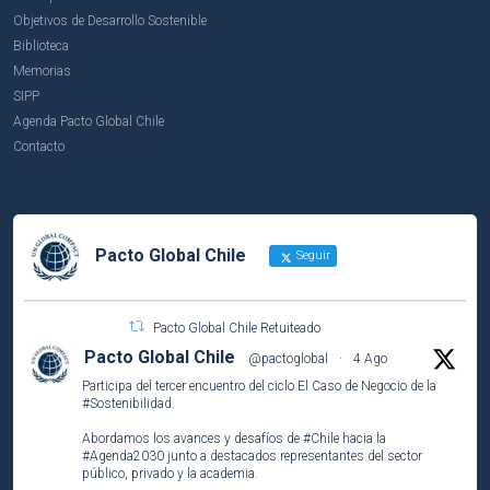
Objetivos de Desarrollo Sostenible
Biblioteca
Memorias
SIPP
Agenda Pacto Global Chile
Contacto
Pacto Global Chile
Seguir
Pacto Global Chile Retuiteado
Pacto Global Chile
@pactoglobal
·
4 Ago
Participa del tercer encuentro del ciclo El Caso de Negocio de la
#Sostenibilidad
.
Abordamos los avances y desafíos de
#Chile
hacia la
#Agenda2030
junto a destacados representantes del sector
público, privado y la academia.